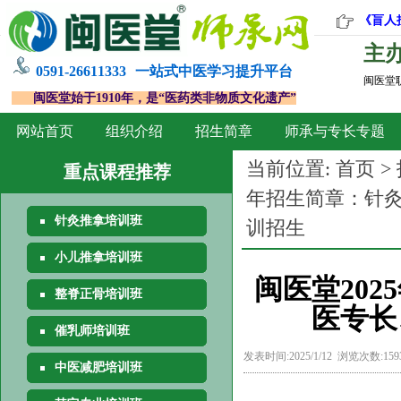
《盲人
主
0591-26611333
一站式中医学习提升平台
闽医堂
闽医堂始于1910年，是“医药类非物质文化遗产”
网站首页
组织介绍
招生简章
师承与专长专题
当前位置:
首页
>
重点课程推荐
年招生简章：针
针灸推拿培训班
训招生
小儿推拿培训班
闽医堂20
整脊正骨培训班
医专长
催乳师培训班
发表时间:2025/1/12 浏览次数:15
中医减肥培训班