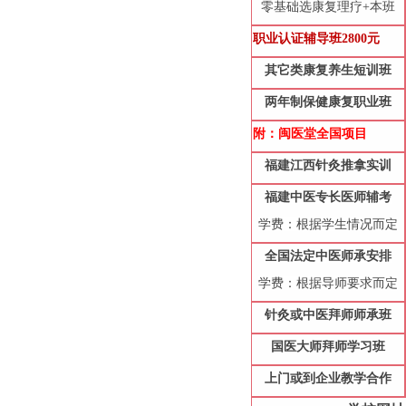
零基础选康复理疗+本班
职业认证辅导
班
28
00元
其它类康复养生
短
训
班
两年制保健康复职业班
附：闽医堂
全国
项目
福建江西针灸推拿实训
福建
中医专长医师
辅考
学费：根据学生情况而定
全国法定
中医
师承
安排
学费：根据导师要求而定
针灸或中医拜师师承班
国医大师拜师学习班
上门或到企业教学合作