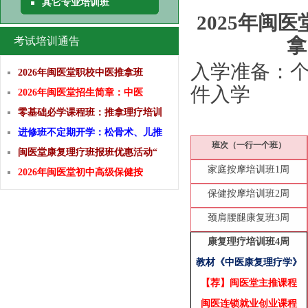
其它专业培训班
2025年闽
拿
考试培训通告
入学准备：
2026年闽医堂职校中医推拿班
件入学
2026年闽医堂招生简章：中医
零基础必学课程班：推拿理疗培训
进修班不定期开学：松骨术、儿推
班次（一行一
个
班）
闽医堂康复理疗班报班优惠活动“
家庭
按摩培训班
1
周
2026年闽医堂初中高级保健按
保健按摩培训班2周
颈肩腰腿康复班3周
康复理疗
培训
班4周
教材
《
中医康复理疗学
》
【
荐
】
闽医堂主推课程
闽医连锁就业创业课程