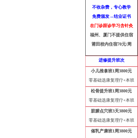
不收
杂费
，
专心教学
→
免费颁发
结业证书
在门诊跟诊学习含针灸
福州、厦门不提供住宿
莆田校内住宿70元/周
进修提升班次
小儿推拿
班1
周
3
800元
零基础选康复理疗+本班
松
骨
提升
班
1周38
00元
零基础选康复理疗+本班
脏腑点穴班
3天38
00元
零基础选康复理疗+本班
催乳产康班
1周3
800元