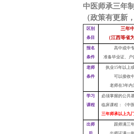
中医师承三年
（政策有更新
三年
区别
（江西等省
条目
报名
高中或中
条件
准备毕业证、户
老师
执业15年以上
条件
可以接收
老师在3年内
学习
必须掌握的公共
课程
临床课程：《中
三年师承以上九
出师
跟师满三
后
出师证满一