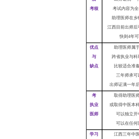
考核
考试内容为全
助理医师在乡
江西目前出师
后
快则4年
优点
助理医师属
与
跨省执业与科
缺点
比较适合准
三年师承可
出师证满一年
考
取得助理医
执业
或取得中医本
医师
可以独立开
可以在任何
学习
江西三年中