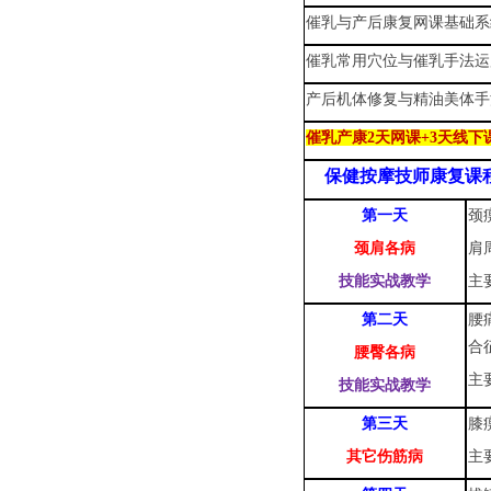
催乳与产后康复网课基础系
催乳常用穴位与催乳手法运
产后机体修复与精油美体手
催乳产康2天网课+3天线下课
保健按摩技师康复课
第一
天
颈
颈肩各病
肩
技能实战教学
主
第
二天
腰
合
腰臀各病
主
技能实战教学
第
三天
膝
其它伤筋病
主