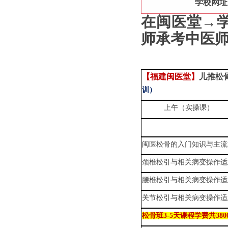
学校网址
在闽医堂
→
师承考中医
【
福建
闽医堂
】
儿推松
训
）
上午（实操课）
闽医松骨的入门知识与主流
颈椎松引与相关病变操作适
腰椎松引与相关病变操作适
关节松引与相关病变操作适
松骨班3-5天课程学费共38