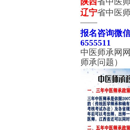
陕西
省中医
辽宁
省中医
——
报名咨询微信手
6555511
中医师承网
师承问题）