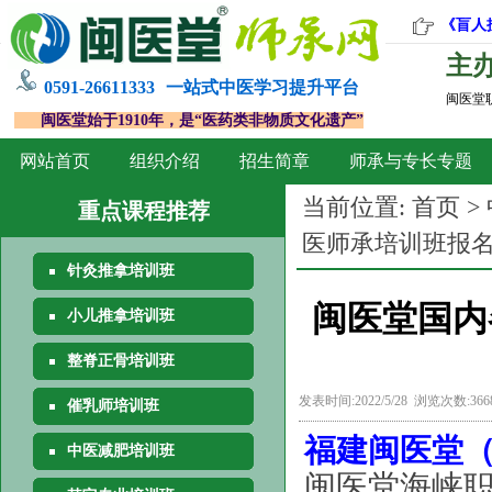
《盲人
主
0591-26611333
一站式中医学习提升平台
闽医堂
闽医堂始于1910年，是“医药类非物质文化遗产”
网站首页
组织介绍
招生简章
师承与专长专题
当前位置:
首页
>
重点课程推荐
医师承培训班报
针灸推拿培训班
闽医堂国内
小儿推拿培训班
整脊正骨培训班
发表时间:2022/5/28 浏览次数:36
催乳师培训班
福建闽医堂（
中医减肥培训班
闽医堂海峡职