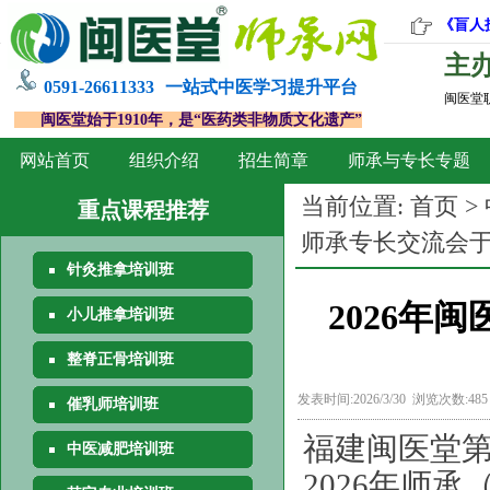
《盲人
主
0591-26611333
一站式中医学习提升平台
闽医堂
闽医堂始于1910年，是“医药类非物质文化遗产”
网站首页
组织介绍
招生简章
师承与专长专题
当前位置:
首页
>
重点课程推荐
师承专长交流会于
针灸推拿培训班
2026年
小儿推拿培训班
整脊正骨培训班
发表时间:2026/3/30 浏览次数:48
催乳师培训班
福建闽医堂第
中医减肥培训班
2026年师