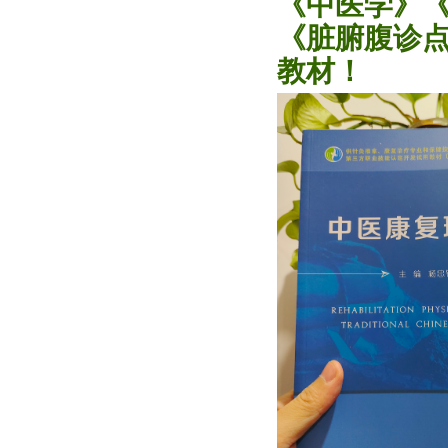
《中医学》
《脏腑腹诊
教材！