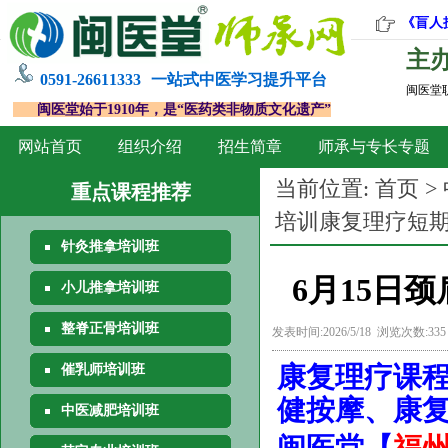
《盲人
主
0591-26611333
一站式中医学习提升平台
闽医堂
闽医堂始于1910年，是“医药类非物质文化遗产”
网站首页
组织介绍
招生简章
师承与专长专题
当前位置:
首页
>
重点课程推荐
培训康复理疗短
针灸推拿培训班
6月15日
小儿推拿培训班
整脊正骨培训班
发表时间:2026/5/18 浏览次数:33
康复理疗
课
催乳师培训班
健按摩、康
中医减肥培训班