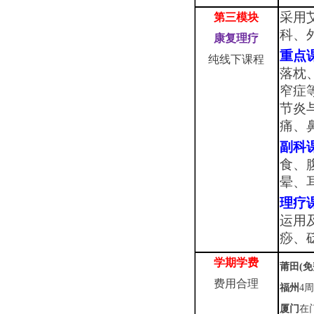
采用
第三模块
科、
康复理疗
重点
纯线下课程
落枕
窄症
节炎
痛、
副科
食、
晕、
理疗
运用
痧、
学期
学费
莆田
(
费用合理
福州
4
厦门
在