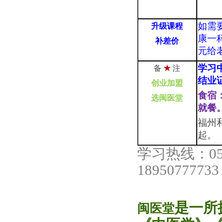
如需
升级
课程
康一科
补差价
元给
学习
备
★
注
结业
创业加盟
食宿
选闽医堂
就餐
福州
起。
学习热线：059
189507777
是一所
闽医堂