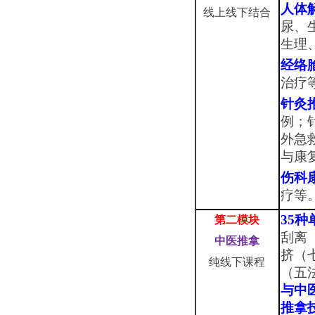
人体
线上线下结合
尿、
生理
经络
治疗
针灸
例；
外急
与康
伤科
疗等
35
第二模块
刮离
中医推拿
挤（
纯线下课程
（五
与中
推拿