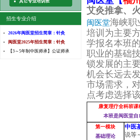
闽医堂【
福州
其它专业培训班
艾灸推拿、
招生专业介绍
海峡职
闽医堂
培训为主要
2026年闽医堂招生简章：针灸
学报名本班的
闽医堂2025年招生简章：针灸
职业的基础
【3～5年制中医师承】公证师承
锁发展的主
机会长远去
市场需求，
点考虑选择
康复理疗全科班课
本班是闽医堂自
中医
第一模块
说等
基础
理论