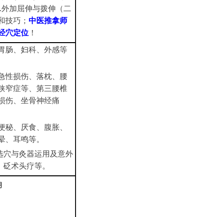
.外加屈伸与拨伸（二
和技巧；
中医推拿师
经穴定位
！
胃肠、妇科、外感等
急性损伤、落枕、腰
狭窄症等、第三腰椎
损伤、坐骨神经痛
便秘、厌食、腹胀、
晕、耳鸣等。
选穴与灸器运用及意外
、砭术头疗等。
月