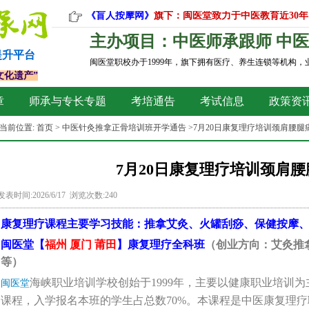
《盲人按摩网》
旗下：闽医堂致力于中医教育近30年
主办项目：中医师承跟师 中医
提升平台
闽医堂职校办于1999年，旗下拥有医疗、养生连锁等机构
文化遗产”
章
师承与专长专题
考培通告
考试信息
政策资
当前位置:
首页
>
中医针灸推拿正骨培训班开学通告
>7月20日康复理疗培训颈肩腰腿
7月20日康复理疗培训颈肩
发表时间:2026/6/17 浏览次数:240
康复理疗
课程主要学习技能
：
推拿艾灸、火罐刮痧、保健按摩
闽医堂【
福州 厦门 莆田
】康复理疗全科班
（创业方向：艾灸推
等）
海峡职业培训学校创始于1999年，主要以健康职业培训
闽医堂
课程，入学报名本班的学生占总数70%。本课程是中医康复理