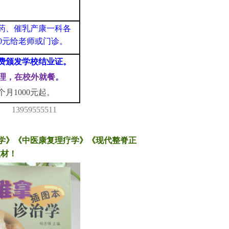
药、催乳产康一科各
000元给老师或门诊。
费颁发学校结业证。
自理，在校外就餐。
月1000元起。
 1395955551
1
学》《中医康复理疗学》《现代整脊正
教材！