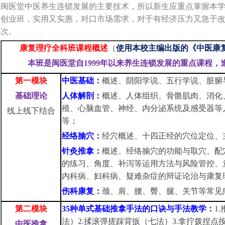
闽医堂中医养生连锁发展的主要技术，所以新生应重点掌握本
创业班，实用又实惠，对口市场需求，对于有经济压力又急于
次。
康复理疗全科班课程概述
（
使用
本校主编出版的
《中医康
本班是闽医堂自1999年以来养生连锁发展的重点课程，
第一模块
中医基础：
概述、阴阳学说、五行学说、脏腑
基础
理论
人体解剖：
概述、人体组织、骨骼肌肉、消化
殖、心脑血管、神经、内分泌系统及感受器等
线上线下结合
等；
经络腧穴：
经穴概述、十四正经的穴位定位、
针灸推拿：
概述、经络腧穴的功能与取穴、配
的练习、角度、补泻等运用方法与风险管控、
内科病、妇科病、疑难杂症的辩证论治与康复
伤科康复：
颈、肩、腰、臀、腿、关节等常见
第二模块
35种单式基础推拿手法的口诀与手法教学：
1
法）2.揉滚弹搓踩背扳（七法）3.拿拧拨捏点
中医推拿