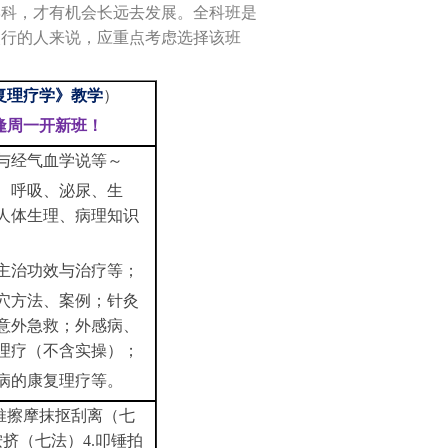
学科，才有机会长远去发展。全科班是
改行的人来说，应重点考虑选择该班
复理疗学》教学
）
逢周一开新班
！
与经气血学说等～
、呼吸、泌尿、生
人体生理、病理知识
主治功效与治疗等；
穴方法、案例；
针灸
意外急救；外感病、
理疗
（
不含实操
）
；
病的康复
理
疗等
。
.推擦摩抹抠刮离（七
按挤（七法）4.叩锤拍