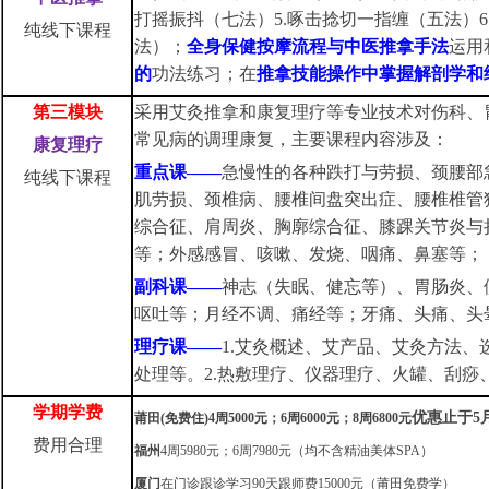
打摇振抖（七法）5.啄击捻切一指缠（五法）6
纯线下课程
法）；
全身保健按摩流程与中医推拿手法
运用
的
功法练习；在
推拿技能操作中掌握解剖学和
第三模块
采用艾灸推拿和康复理疗等专业技术对伤科、
常见病的调理康复，主要课程内容涉及：
康复理疗
重点课——
急慢性的各种跌打与劳损、颈腰部
纯线下课程
肌劳损、颈椎病、腰椎间盘突出症、腰椎椎管
综合征、肩周炎、胸廓综合征、膝踝关节炎与
等；外感感冒、咳嗽、发烧、咽痛、鼻塞等；
副科课——
神志（失眠、健忘等）、胃肠炎、
呕吐等；月经不调、痛经等；牙痛、头痛、头
理疗课——
1.艾灸概述、艾产品、艾灸方法、
处理等。2.热敷理疗、仪器理疗、火罐、刮痧
学期
学费
优惠止于5
莆田
(免费住)
4周5000元；6周6000元；8周6800元
费用合理
福州
4周5980元；6周7980元（均不含精油美体SPA）
厦门
在门诊跟诊学习
90天跟师费15000元（莆田免费学）