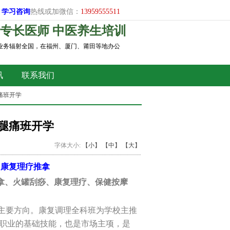
学习
咨询
热线或加微信：
13959555511
专长医师 中医养生培训
，业务辐射全国，在福州、厦门、莆田等地办公
讯
联系我们
痛班开学
腰腿痛班开学
字体大小:
【小】
【中】
【大】
、康复理疗推拿
拿、火罐刮痧、康复理疗、保健按摩
为主要方向。康复调理全科班为学校主推
疗职业的基础技能，也是市场主项，是