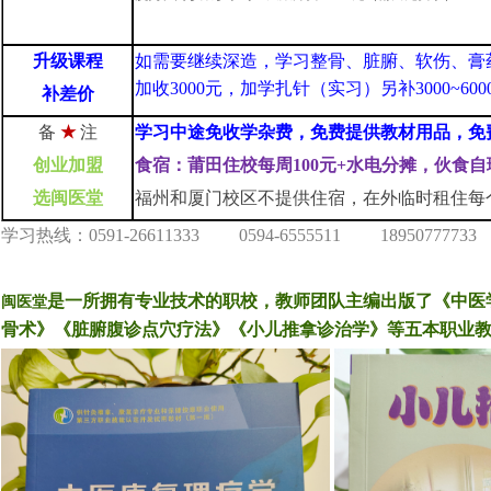
升级
课程
如需要继续深造，学习整骨、脏腑、软伤、膏
加收3000元，加学扎针（实习）另补3000~6
补差价
备
★
注
学习中途免收学杂费，免费提供教材用品，免
创业加盟
食宿：莆田住校每周100元+水电分摊，伙食
选闽医堂
福州和厦门校区不提供住宿，在外临时租住每个
学习热线：0591-26611333 0594-6555511 18950777733
是一所拥有专业技术的职校，教师团队主编出版了《中医
闽医堂
骨术》《脏腑腹诊点穴疗法》
《小儿推拿诊治学》
等五本职业