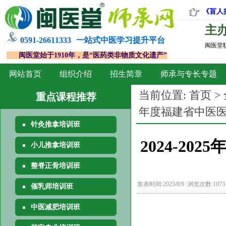
《盲人
主
0591-26611333
一站式中医学习提升平台
闽医堂
闽医堂始于1910年，是“医药类非物质文化遗产”
网站首页
组织介绍
招生简章
师承与专长专题
当前位置:
首页
>
重点课程推荐
年度福建省中医
针灸推拿培训班
2024-2
小儿推拿培训班
整脊正骨培训班
发表时间:2025/8/9 浏览次数:107
催乳师培训班
中医减肥培训班