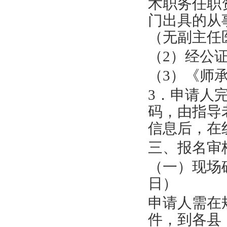
术职务
任职
门出具的从
（
无
副主任
（
2
）经公
（
3
）
《师
3
．
申请人
码，由
指导
信息后，在
三、报名审
（一）现场
日
）
申请人需在
件，到各县