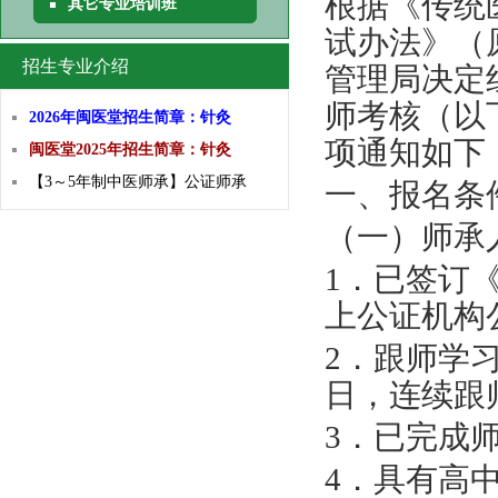
根据《传统
其它专业培训班
试办法
》
（
招生专业介绍
管理局
决定
师考核
（
以
2026年闽医堂招生简章：针灸
项通知如下
闽医堂2025年招生简章：针灸
【3～5年制中医师承】公证师承
一、报名条
（一）师承
1
．已签订
上公证机构
2
．
跟师学
日
，
连续
跟
3
．已完成
4
．具有高