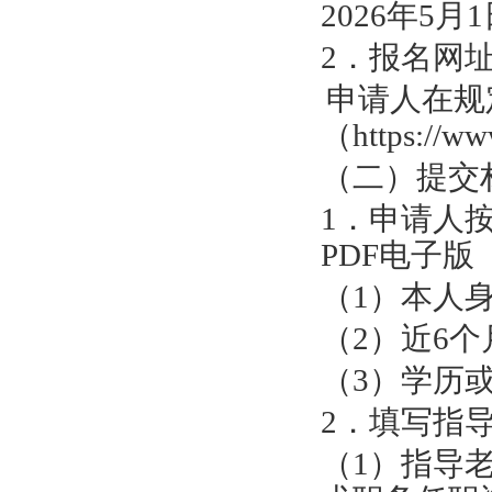
2026
年
5
月
1
2
．报名网
申请人在规
（
https
://
ww
（二）提交
1
．申请人
PDF
电子版
（
1
）本人
（
2
）近
6
个
（
3
）学历
2
．填写指
（
1
）指导