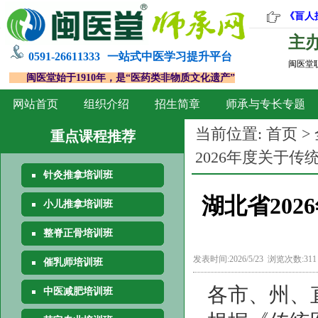
《盲人
主
0591-26611333
一站式中医学习提升平台
闽医堂
闽医堂始于1910年，是“医药类非物质文化遗产”
网站首页
组织介绍
招生简章
师承与专长专题
当前位置:
首页
>
重点课程推荐
2026年度关于
针灸推拿培训班
湖北省20
小儿推拿培训班
整脊正骨培训班
发表时间:2026/5/23 浏览次数:31
催乳师培训班
各市
、
州
、
中医减肥培训班