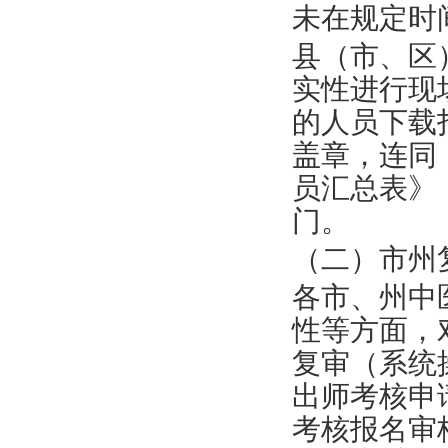
未在规定时
县
（
市
、
区
实性进行
现
的人员下载
盖章，连同
员汇总表
》
门。
（二）市州
各市
、
州中
性等方面，
复审
（
系统
出师考核申
考核报名审