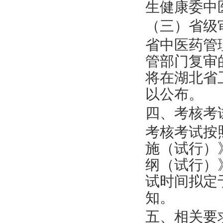
生健康委中
（三）省级
省中医药管
管
部门复审
将
在湖北省
以公布。
四、考核考
考核考试按
施
（
试行
）
纲
（
试行
）
试时间拟定
知。
五、相关要