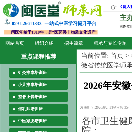
《盲人
主
0591-26611333
一站式中医学习提升平台
闽医堂
闽医堂始于1910年，是“医药类非物质文化遗产”
网站首页
组织介绍
招生简章
师承与专长专题
当前位置:
首页
>
重点课程推荐
徽省传统医学师
针灸推拿培训班
2026年
小儿推拿培训班
整脊正骨培训班
发表时间:2026/6/2 浏览次数:354
催乳师培训班
各市卫生健
中医减肥培训班
院：