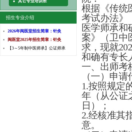
其它专业培训班
根据《传统
考试办法》
招生专业介绍
医学师承和
2026年闽医堂招生简章：针灸
案》（卫中
闽医堂2025年招生简章：针灸
求，现就
20
【3～5年制中医师承】公证师承
和确有专长
一、出师考
（一）申请
1.
按照规定
年（从公证
日）；
2.
经核准其
意。