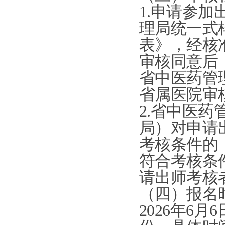
1.
申请参加
理局统一式
表》，经核
审核同意后
省中医药管
省属医院审
2.
省中医药
局）对申请
考核条件的
符合考核条
请出师考核
（四）报名
2026
年
6
月
6