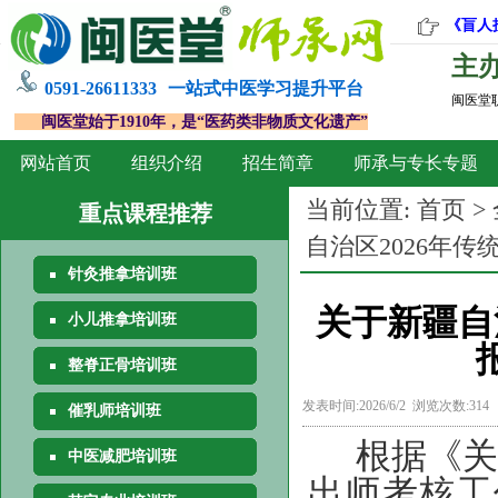
《盲人
主
0591-26611333
一站式中医学习提升平台
闽医堂
闽医堂始于1910年，是“医药类非物质文化遗产”
网站首页
组织介绍
招生简章
师承与专长专题
当前位置:
首页
>
重点课程推荐
自治区2026年
针灸推拿培训班
关于新疆自
小儿推拿培训班
整脊正骨培训班
发表时间:2026/6/2 浏览次数:314
催乳师培训班
根据《关
中医减肥培训班
出师考核工