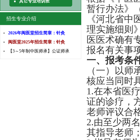
其它专业培训班
暂行办法》
《河北省中
招生专业介绍
理实施细则》
2026年闽医堂招生简章：针灸
医医术确有
闽医堂2025年招生简章：针灸
报名有关事
【3～5年制中医师承】公证师承
一、报考条
（一）以师
核应当同时
1.在本省医
证的诊疗，
老师评议合
2.由至少
其指导老师